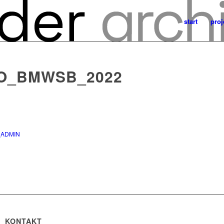
start
proj
O_BMWSB_2022
_ADMIN
KONTAKT