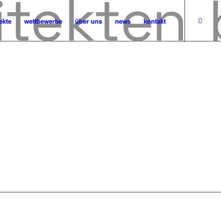
ekte
wettbewerbe
über uns
news
kontakt