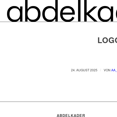
LOG
/
24. AUGUST 2025
VON
AA
ABDELKADER