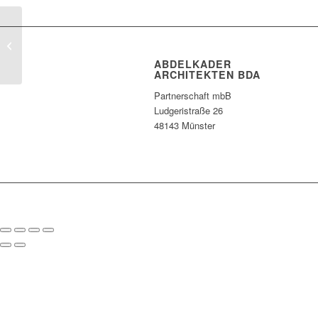
polis award für
WESTFALEN BAUEN
KULTUR
ABDELKADER
ARCHITEKTEN BDA
Partnerschaft mbB
Ludgeristraße 26
48143 Münster