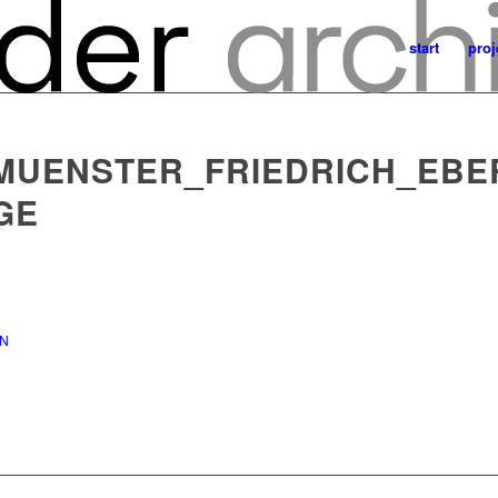
start
proj
MUENSTER_FRIEDRICH_EBE
GE
IN