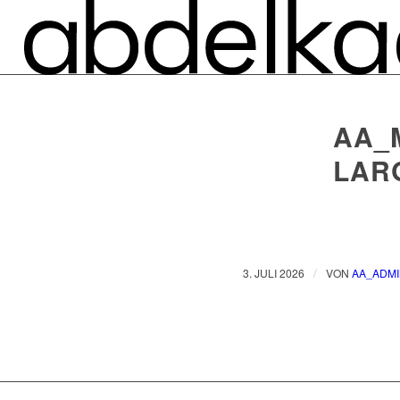
AA_
LAR
/
3. JULI 2026
VON
AA_ADM