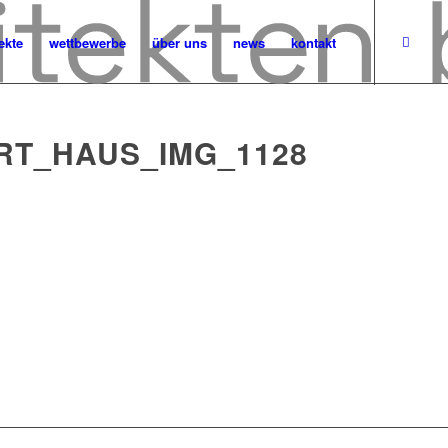
ekte
wettbewerbe
über uns
news
kontakt
RT_HAUS_IMG_1128